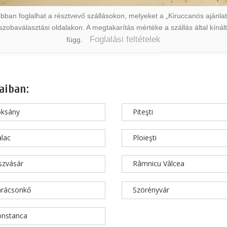
ban foglalhat a résztvevő szállásokon, melyeket a „Kiruccanós ajánlat” 
a szobaválasztási oldalakon. A megtakarítás mértéke a szállás által kín
Foglalási feltételek
függ.
aiban:
oksány
Piteşti
lac
Ploieşti
szvásár
Râmnicu Vâlcea
arácsonkő
Szörényvár
onstanca