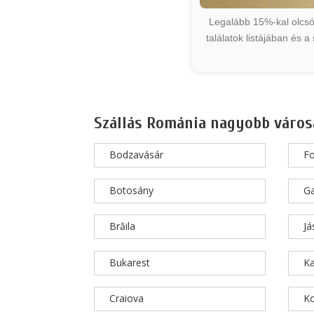
Legalább 15%-kal olcsób
találatok listájában és 
Szállás Románia nagyobb város
Bodzavásár
F
Botosány
Ga
Brăila
Já
Bukarest
K
Craiova
K