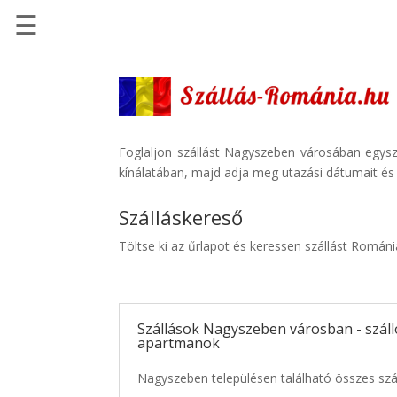
☰
Főoldal
Szállások
-
Szállásinfo.eu
Foglaljon szállást Nagyszeben városában egysze
kínálatában, majd adja meg utazási dátumait és k
Repülőjegy
pénzvisszatérítéssel
Szálláskereső
Autóbérlés
Töltse ki az űrlapot és keressen szállást Romá
-
Discover
Cars
Szállások Nagyszeben városban - száll
Transzfer
apartmanok
-
Kiwi
Nagyszeben településen található összes szá
Taxi