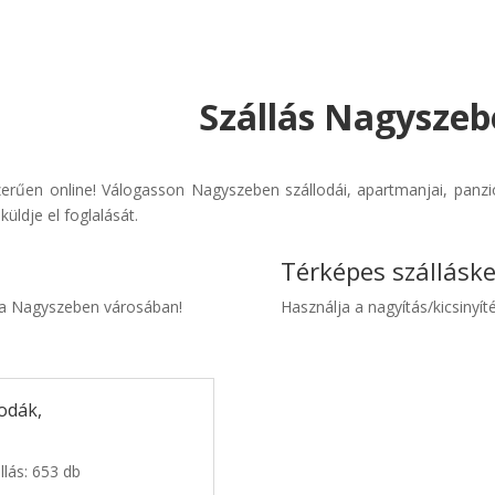
Szállás Nagyszeb
rűen online! Válogasson Nagyszeben szállodái, apartmanjai, panzió
üldje el foglalását.
Térképes szállásk
nia Nagyszeben városában!
Használja a nagyítás/kicsinyíté
odák,
llás: 653 db