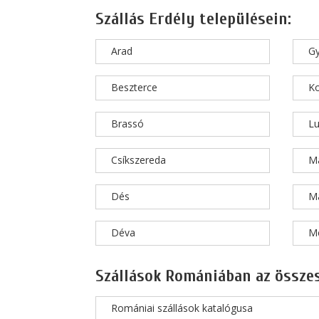
Szállás Erdély településein:
Arad
Gy
Beszterce
Ko
Brassó
L
Csíkszereda
Ma
Dés
M
Déva
M
Szállások Romániában az összes
Romániai szállások katalógusa