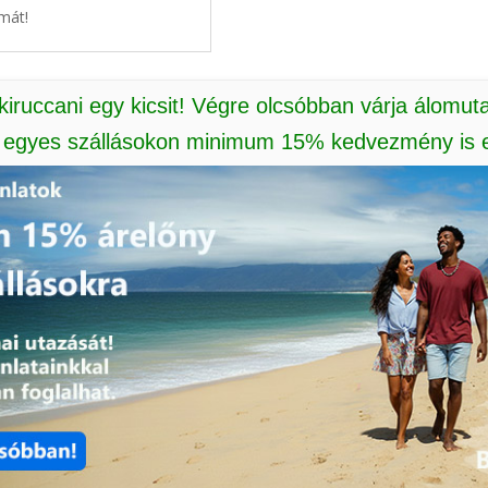
mát!
 kiruccani egy kicsit! Végre olcsóbban várja álomut
: egyes szállásokon minimum 15% kedvezmény is e