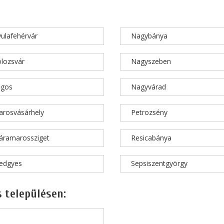
ulafehérvár
Nagybánya
lozsvár
Nagyszeben
ugos
Nagyvárad
rosvásárhely
Petrozsény
áramarossziget
Resicabánya
edgyes
Sepsiszentgyörgy
 településen: