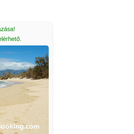
azása!
lérhető.