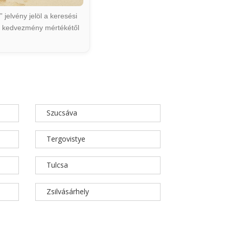
jelvény jelöl a keresési
ált kedvezmény mértékétől
Szucsáva
Tergovistye
Tulcsa
Zsilvásárhely