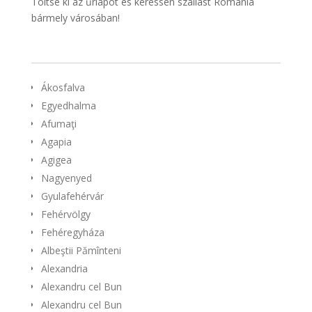
Töltse ki az űrlapot és keressen szállást Románia
bármely városában!
Ákosfalva
Egyedhalma
Afumaţi
Agapia
Agigea
Nagyenyed
Gyulafehérvár
Fehérvölgy
Fehéregyháza
Albeştii Pămînteni
Alexandria
Alexandru cel Bun
Alexandru cel Bun