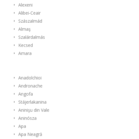
Alexeni
Alibei-Ceair
Szászalmád
Almaş
Szalárdalmás
Kecsed
Amara
Anadolchioi
Andronache
Angofa
Stájerlakanina
Aninişu din Vale
Aninósza
Apa
Apa Neagră