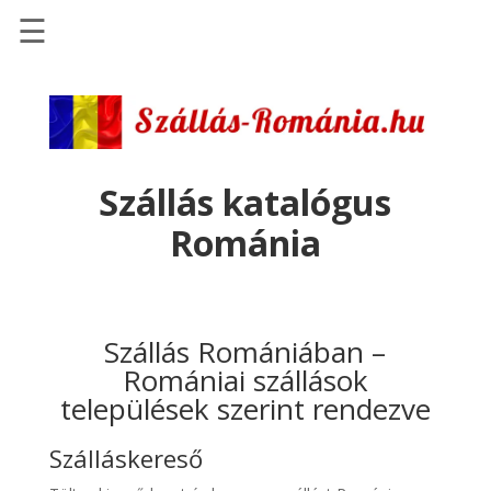
☰
Főoldal
Szállások
-
Szállásinfo.eu
Szállás katalógus
Repülőjegy
Románia
pénzvisszatérítéssel
Autóbérlés
-
Discover
Szállás Romániában –
Cars
Romániai szállások
települések szerint rendezve
Transzfer
-
Szálláskereső
Kiwi
Taxi