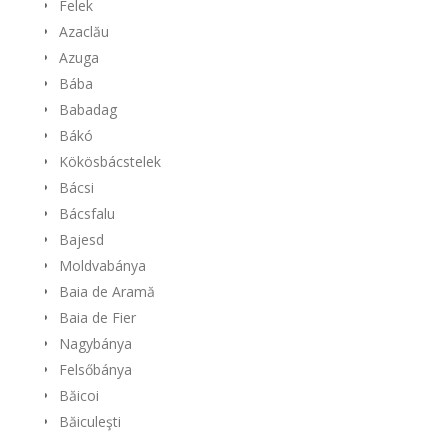
Felek
Azaclău
Azuga
Bába
Babadag
Bákó
Kökösbácstelek
Bácsi
Bácsfalu
Bajesd
Moldvabánya
Baia de Aramă
Baia de Fier
Nagybánya
Felsőbánya
Băicoi
Băiculeşti