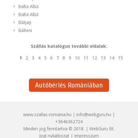
Balta Albă
Balta Albă
Bălţaţi
Bălteni
Szállás katalógus további oldalak:
1
2
3
4
5
6
7
8
9
10
11
12
13
14
15
Autóbérlés Romániában
www.szallas-romania.hu | info@webguru.hu |
+3646362724
Minden jog fenntartva © 2018. | WebGuru Bt.
Jogi nyilatkozat
|
Impresszum