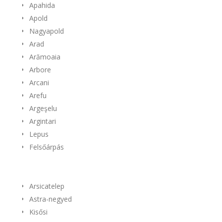
Apahida
Apold
Nagyapold
Arad
Arămoaia
Arbore
Arcani
Arefu
Argeşelu
Argintari
Lepus
Felsőárpás
Arsicatelep
Astra-negyed
Kisősi