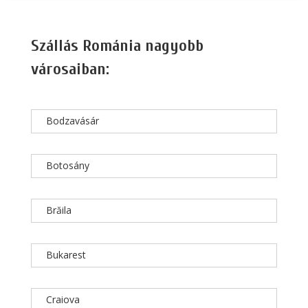
Szállás Románia nagyobb
városaiban:
Bodzavásár
Botosány
Brăila
Bukarest
Craiova