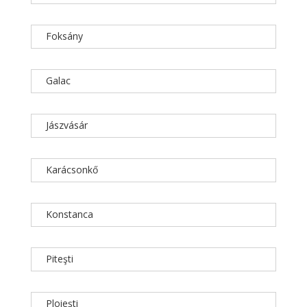
Foksány
Galac
Jászvásár
Karácsonkő
Konstanca
Piteşti
Ploieşti