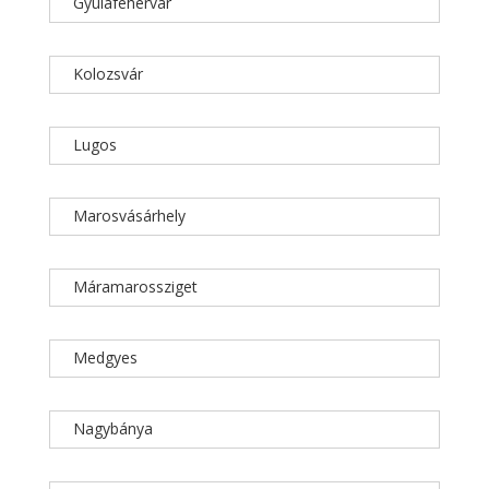
Gyulafehérvár
Kolozsvár
Lugos
Marosvásárhely
Máramarossziget
Medgyes
Nagybánya