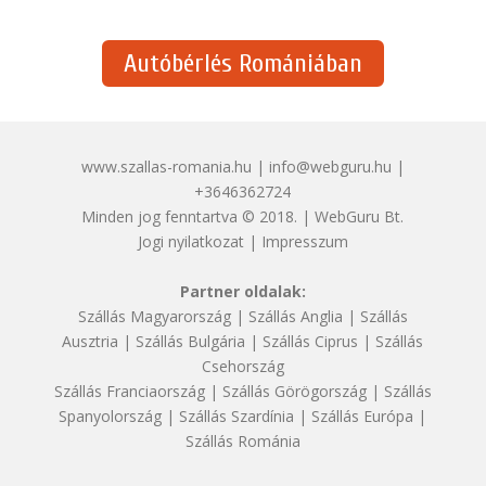
Autóbérlés Romániában
www.szallas-romania.hu | info@webguru.hu |
+3646362724
Minden jog fenntartva © 2018. | WebGuru Bt.
Jogi nyilatkozat
|
Impresszum
Partner oldalak:
Szállás Magyarország
|
Szállás Anglia
|
Szállás
Ausztria
|
Szállás Bulgária
|
Szállás Ciprus
|
Szállás
Csehország
Szállás Franciaország
|
Szállás Görögország
|
Szállás
Spanyolország
|
Szállás Szardínia
|
Szállás Európa
|
Szállás Románia