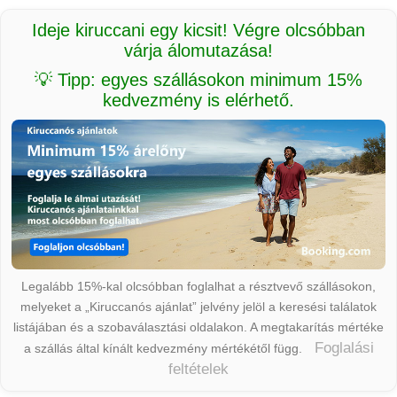
Ideje kiruccani egy kicsit! Végre olcsóbban
várja álomutazása!
💡 Tipp: egyes szállásokon minimum 15%
kedvezmény is elérhető.
Legalább 15%-kal olcsóbban foglalhat a résztvevő szállásokon,
melyeket a „Kiruccanós ajánlat” jelvény jelöl a keresési találatok
listájában és a szobaválasztási oldalakon. A megtakarítás mértéke
Foglalási
a szállás által kínált kedvezmény mértékétől függ.
feltételek