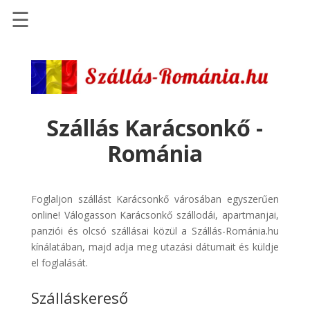
☰
Főoldal
Szállások
-
Szállásinfo.eu
Szállás Karácsonkő -
Repülőjegy
Románia
pénzvisszatérítéssel
Autóbérlés
-
Foglaljon szállást Karácsonkő városában egyszerűen
Discover
online! Válogasson Karácsonkő szállodái, apartmanjai,
Cars
panziói és olcsó szállásai közül a Szállás-Románia.hu
kínálatában, majd adja meg utazási dátumait és küldje
Transzfer
el foglalását.
-
Kiwi
Szálláskereső
Taxi