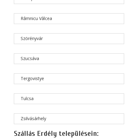
Râmnicu Vâlcea
Szörényvár
Szucsáva
Tergovistye
Tulcsa
Zsilvásárhely
Szállás Erdély településein: