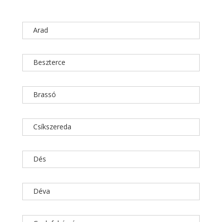
Arad
Beszterce
Brassó
Csíkszereda
Dés
Déva