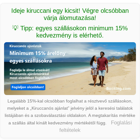
Ideje kiruccani egy kicsit! Végre olcsóbban
várja álomutazása!
💡 Tipp: egyes szállásokon minimum 15%
kedvezmény is elérhető.
Legalább 15%-kal olcsóbban foglalhat a résztvevő szállásokon,
melyeket a „Kiruccanós ajánlat” jelvény jelöl a keresési találatok
listájában és a szobaválasztási oldalakon. A megtakarítás mértéke
Foglalási
a szállás által kínált kedvezmény mértékétől függ.
feltételek