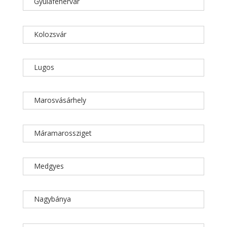
Gyulafehérvár
Kolozsvár
Lugos
Marosvásárhely
Máramarossziget
Medgyes
Nagybánya