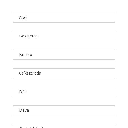
Arad
Beszterce
Brassó
Csíkszereda
Dés
Déva