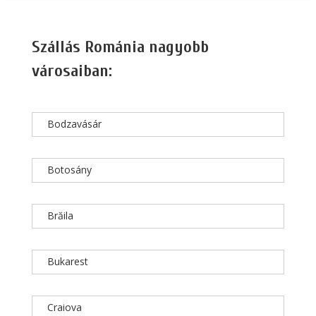
Szállás Románia nagyobb
városaiban:
Bodzavásár
Botosány
Brăila
Bukarest
Craiova