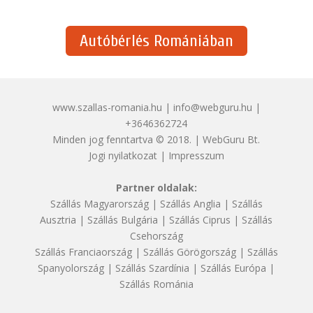
Autóbérlés Romániában
www.szallas-romania.hu | info@webguru.hu |
+3646362724
Minden jog fenntartva © 2018. | WebGuru Bt.
Jogi nyilatkozat
|
Impresszum
Partner oldalak:
Szállás Magyarország
|
Szállás Anglia
|
Szállás
Ausztria
|
Szállás Bulgária
|
Szállás Ciprus
|
Szállás
Csehország
Szállás Franciaország
|
Szállás Görögország
|
Szállás
Spanyolország
|
Szállás Szardínia
|
Szállás Európa
|
Szállás Románia