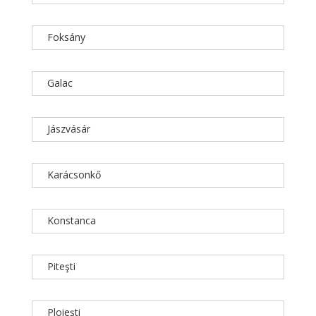
Foksány
Galac
Jászvásár
Karácsonkő
Konstanca
Piteşti
Ploieşti