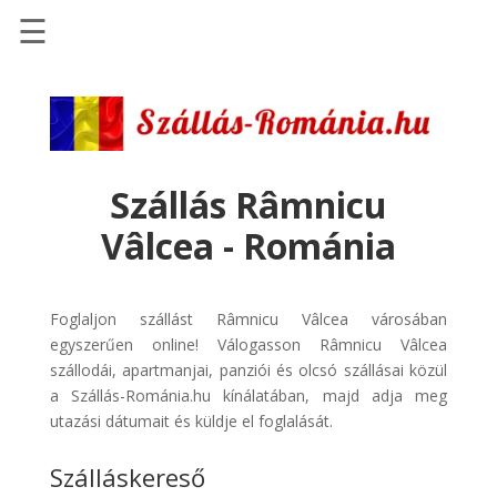
☰
Főoldal
Szállások
-
Szállásinfo.eu
Szállás Râmnicu
Repülőjegy
Vâlcea - Románia
pénzvisszatérítéssel
Autóbérlés
-
Foglaljon szállást Râmnicu Vâlcea városában
Discover
egyszerűen online! Válogasson Râmnicu Vâlcea
Cars
szállodái, apartmanjai, panziói és olcsó szállásai közül
a Szállás-Románia.hu kínálatában, majd adja meg
Transzfer
utazási dátumait és küldje el foglalását.
-
Kiwi
Szálláskereső
Taxi