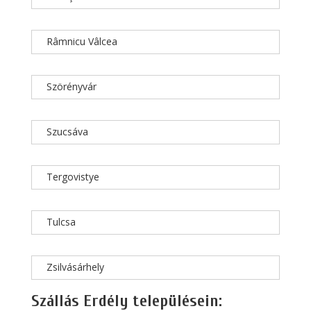
Râmnicu Vâlcea
Szörényvár
Szucsáva
Tergovistye
Tulcsa
Zsilvásárhely
Szállás Erdély településein: