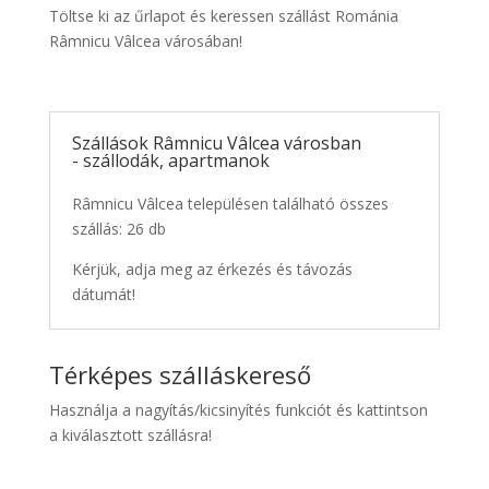
Töltse ki az űrlapot és keressen szállást Románia
Râmnicu Vâlcea városában!
Szállások Râmnicu Vâlcea városban
- szállodák, apartmanok
Râmnicu Vâlcea településen található összes
szállás: 26 db
Kérjük, adja meg az érkezés és távozás
dátumát!
Térképes szálláskereső
Használja a nagyítás/kicsinyítés funkciót és kattintson
a kiválasztott szállásra!