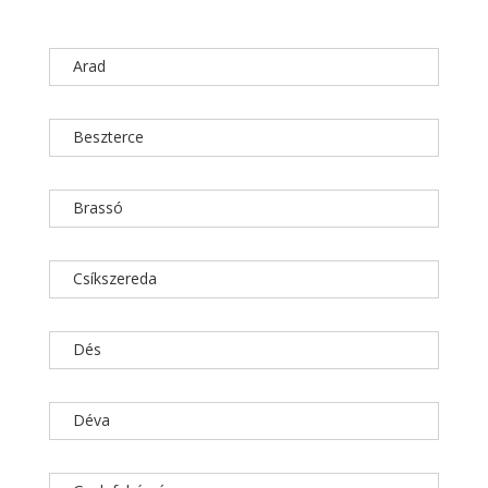
Arad
Beszterce
Brassó
Csíkszereda
Dés
Déva