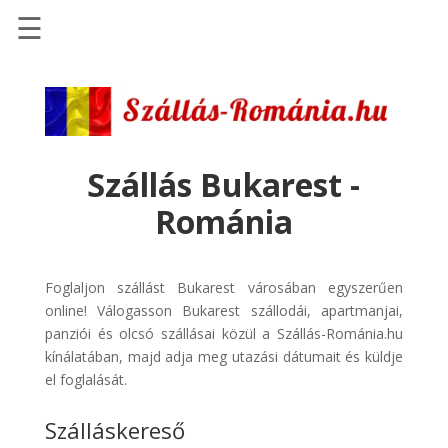
☰
Főoldal
Szállások
-
Szállásinfo.eu
Szállás Bukarest -
Repülőjegy
Románia
pénzvisszatérítéssel
Autóbérlés
-
Foglaljon szállást Bukarest városában egyszerűen
Discover
online! Válogasson Bukarest szállodái, apartmanjai,
Cars
panziói és olcsó szállásai közül a Szállás-Románia.hu
kínálatában, majd adja meg utazási dátumait és küldje
Transzfer
el foglalását.
-
Kiwi
Szálláskereső
Taxi