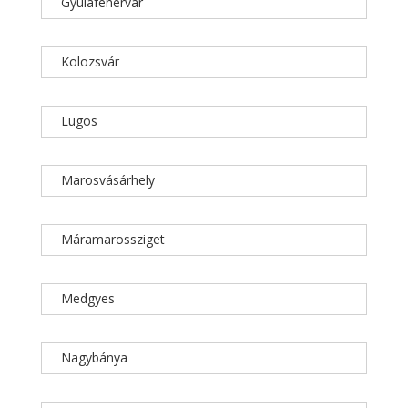
Gyulafehérvár
Kolozsvár
Lugos
Marosvásárhely
Máramarossziget
Medgyes
Nagybánya