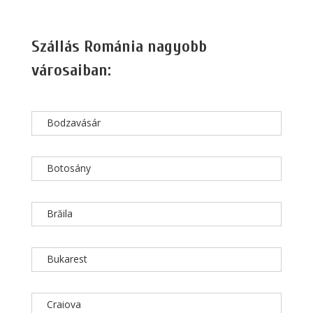
Szállás Románia nagyobb
városaiban:
Bodzavásár
Botosány
Brăila
Bukarest
Craiova