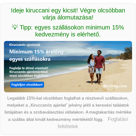
Ideje kiruccani egy kicsit! Végre olcsóbban
várja álomutazása!
💡 Tipp: egyes szállásokon minimum 15%
kedvezmény is elérhető.
Legalább 15%-kal olcsóbban foglalhat a résztvevő szállásokon,
melyeket a „Kiruccanós ajánlat” jelvény jelöl a keresési találatok
listájában és a szobaválasztási oldalakon. A megtakarítás mértéke
Foglalási
a szállás által kínált kedvezmény mértékétől függ.
feltételek