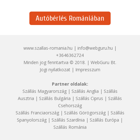
Autóbérlés Romániában
www.szallas-romania.hu | info@webguru.hu |
+3646362724
Minden jog fenntartva © 2018. | WebGuru Bt.
Jogi nyilatkozat
|
Impresszum
Partner oldalak:
Szállás Magyarország
|
Szállás Anglia
|
Szállás
Ausztria
|
Szállás Bulgária
|
Szállás Ciprus
|
Szállás
Csehország
Szállás Franciaország
|
Szállás Görögország
|
Szállás
Spanyolország
|
Szállás Szardínia
|
Szállás Európa
|
Szállás Románia