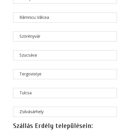
Râmnicu Vâlcea
Szörényvár
Szucsáva
Tergovistye
Tulcsa
Zsilvásárhely
Szállás Erdély településein: