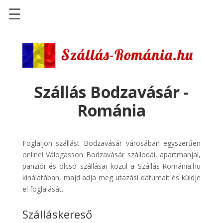
☰
Főoldal
Szállások
-
Szállásinfo.eu
Szállás Bodzavásár -
Repülőjegy
Románia
pénzvisszatérítéssel
Autóbérlés
-
Foglaljon szállást Bodzavásár városában egyszerűen
Discover
online! Válogasson Bodzavásár szállodái, apartmanjai,
Cars
panziói és olcsó szállásai közül a Szállás-Románia.hu
kínálatában, majd adja meg utazási dátumait és küldje
Transzfer
el foglalását.
-
Kiwi
Szálláskereső
Taxi