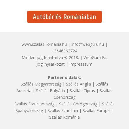
Autóbérlés Romániában
www.szallas-romania.hu | info@webguru.hu |
+3646362724
Minden jog fenntartva © 2018. | WebGuru Bt.
Jogi nyilatkozat
|
Impresszum
Partner oldalak:
Szállás Magyarország
|
Szállás Anglia
|
Szállás
Ausztria
|
Szállás Bulgária
|
Szállás Ciprus
|
Szállás
Csehország
Szállás Franciaország
|
Szállás Görögország
|
Szállás
Spanyolország
|
Szállás Szardínia
|
Szállás Európa
|
Szállás Románia