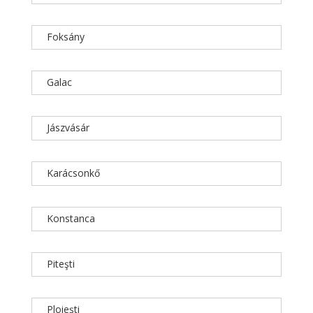
Foksány
Galac
Jászvásár
Karácsonkő
Konstanca
Piteşti
Ploieşti