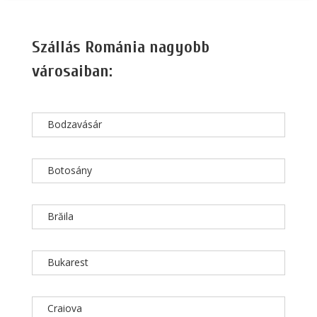
Szállás Románia nagyobb
városaiban:
Bodzavásár
Botosány
Brăila
Bukarest
Craiova