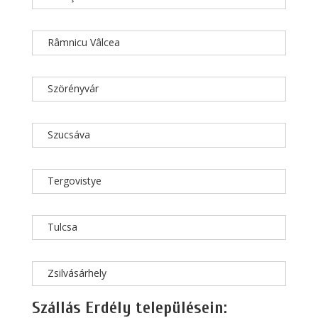
Râmnicu Vâlcea
Szörényvár
Szucsáva
Tergovistye
Tulcsa
Zsilvásárhely
Szállás Erdély településein: