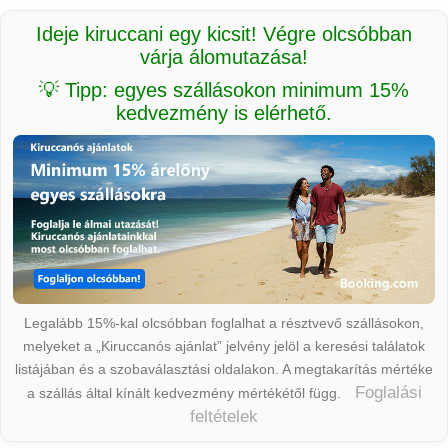
Ideje kiruccani egy kicsit! Végre olcsóbban
várja álomutazása!
💡 Tipp: egyes szállásokon minimum 15%
kedvezmény is elérhető.
Legalább 15%-kal olcsóbban foglalhat a résztvevő szállásokon,
melyeket a „Kiruccanós ajánlat” jelvény jelöl a keresési találatok
listájában és a szobaválasztási oldalakon. A megtakarítás mértéke
Foglalási
a szállás által kínált kedvezmény mértékétől függ.
feltételek