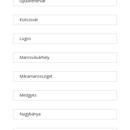
Gyulafehérvár
Kolozsvár
Lugos
Marosvásárhely
Máramarossziget
Medgyes
Nagybánya