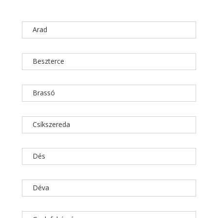
Arad
Beszterce
Brassó
Csíkszereda
Dés
Déva