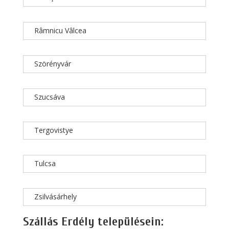
Râmnicu Vâlcea
Szörényvár
Szucsáva
Tergovistye
Tulcsa
Zsilvásárhely
Szállás Erdély településein: