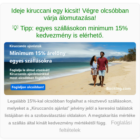
Ideje kiruccani egy kicsit! Végre olcsóbban
várja álomutazása!
💡 Tipp: egyes szállásokon minimum 15%
kedvezmény is elérhető.
Legalább 15%-kal olcsóbban foglalhat a résztvevő szállásokon,
melyeket a „Kiruccanós ajánlat” jelvény jelöl a keresési találatok
listájában és a szobaválasztási oldalakon. A megtakarítás mértéke
Foglalási
a szállás által kínált kedvezmény mértékétől függ.
feltételek