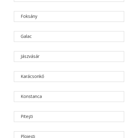
Foksány
Galac
Jászvásár
Karácsonkő
Konstanca
Piteşti
Ploieşti