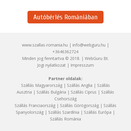
Autóbérlés Romániában
www.szallas-romania.hu | info@webguru.hu |
+3646362724
Minden jog fenntartva © 2018. | WebGuru Bt.
Jogi nyilatkozat
|
Impresszum
Partner oldalak:
Szállás Magyarország
|
Szállás Anglia
|
Szállás
Ausztria
|
Szállás Bulgária
|
Szállás Ciprus
|
Szállás
Csehország
Szállás Franciaország
|
Szállás Görögország
|
Szállás
Spanyolország
|
Szállás Szardínia
|
Szállás Európa
|
Szállás Románia