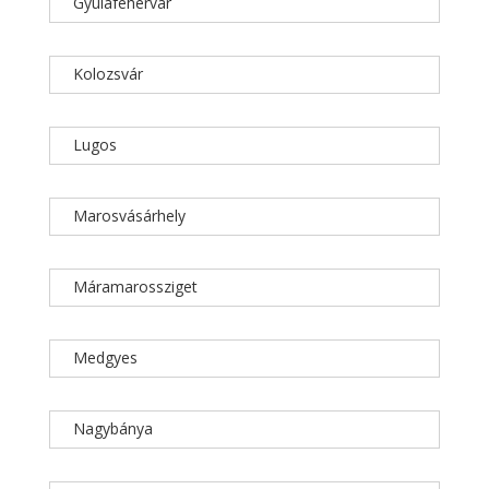
Gyulafehérvár
Kolozsvár
Lugos
Marosvásárhely
Máramarossziget
Medgyes
Nagybánya