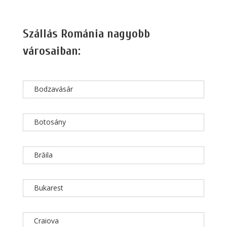
Szállás Románia nagyobb
városaiban:
Bodzavásár
Botosány
Brăila
Bukarest
Craiova