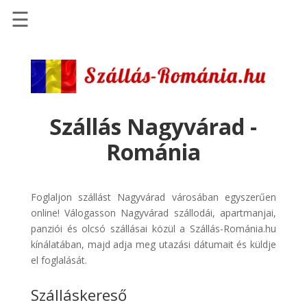
☰
Főoldal
Szállások
-
Szállásinfo.eu
Szállás Nagyvárad -
Repülőjegy
Románia
pénzvisszatérítéssel
Autóbérlés
-
Foglaljon szállást Nagyvárad városában egyszerűen
Discover
online! Válogasson Nagyvárad szállodái, apartmanjai,
Cars
panziói és olcsó szállásai közül a Szállás-Románia.hu
kínálatában, majd adja meg utazási dátumait és küldje
Transzfer
el foglalását.
-
Kiwi
Szálláskereső
Taxi