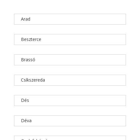
Arad
Beszterce
Brassó
Csíkszereda
Dés
Déva