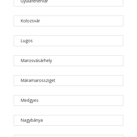
Gyulafehérvár
Kolozsvár
Lugos
Marosvásárhely
Máramarossziget
Medgyes
Nagybánya