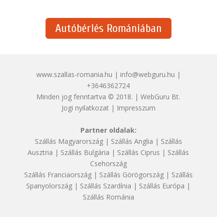
Autóbérlés Romániában
www.szallas-romania.hu | info@webguru.hu |
+3646362724
Minden jog fenntartva © 2018. | WebGuru Bt.
Jogi nyilatkozat
|
Impresszum
Partner oldalak:
Szállás Magyarország
|
Szállás Anglia
|
Szállás
Ausztria
|
Szállás Bulgária
|
Szállás Ciprus
|
Szállás
Csehország
Szállás Franciaország
|
Szállás Görögország
|
Szállás
Spanyolország
|
Szállás Szardínia
|
Szállás Európa
|
Szállás Románia