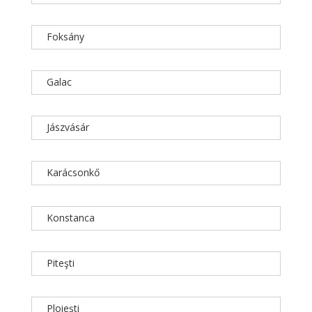
Foksány
Galac
Jászvásár
Karácsonkő
Konstanca
Piteşti
Ploieşti