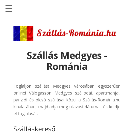
☰
Főoldal
Szállások
-
Szállásinfo.eu
Szállás Medgyes -
Repülőjegy
Románia
pénzvisszatérítéssel
Autóbérlés
-
Foglaljon szállást Medgyes városában egyszerűen
Discover
online! Válogasson Medgyes szállodái, apartmanjai,
Cars
panziói és olcsó szállásai közül a Szállás-Románia.hu
kínálatában, majd adja meg utazási dátumait és küldje
Transzfer
el foglalását.
-
Kiwi
Szálláskereső
Taxi