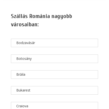
Szállás Románia nagyobb
városaiban:
Bodzavásár
Botosány
Brăila
Bukarest
Craiova