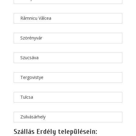
Râmnicu Vâlcea
Szörényvár
Szucsáva
Tergovistye
Tulcsa
Zsilvásárhely
Szállás Erdély településein: