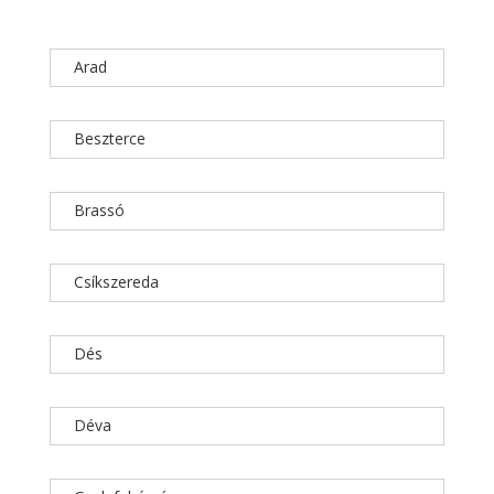
Arad
Beszterce
Brassó
Csíkszereda
Dés
Déva