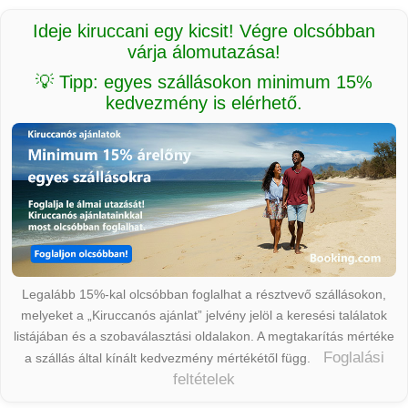
Ideje kiruccani egy kicsit! Végre olcsóbban
várja álomutazása!
💡 Tipp: egyes szállásokon minimum 15%
kedvezmény is elérhető.
Legalább 15%-kal olcsóbban foglalhat a résztvevő szállásokon,
melyeket a „Kiruccanós ajánlat” jelvény jelöl a keresési találatok
listájában és a szobaválasztási oldalakon. A megtakarítás mértéke
Foglalási
a szállás által kínált kedvezmény mértékétől függ.
feltételek